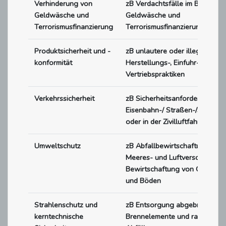
Verhinderung von
zB Verdachtsfälle im Bereich
Geldwäsche und
Geldwäsche und
Terrorismusfinanzierung
Terrorismusfinanzierung
Produktsicherheit und -
zB unlautere oder illegale
konformität
Herstellungs-, Einfuhr- oder
Vertriebspraktiken
Verkehrssicherheit
zB Sicherheitsanforderungen 
Eisenbahn-/ Straßen-/Seeverk
oder in der Zivilluftfahrt
Umweltschutz
zB Abfallbewirtschaftung;
Meeres- und Luftverschmutzun
Bewirtschaftung von Gewässe
und Böden
Strahlenschutz und
zB Entsorgung abgebrannter
kerntechnische
Brennelemente und radioaktiv