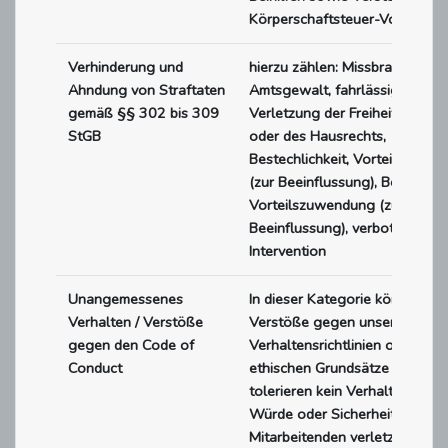
Körperschaftsteuer-Vorschrifte
Verhinderung und
hierzu zählen: Missbrauch der
Ahndung von Straftaten
Amtsgewalt, fahrlässige
gemäß §§ 302 bis 309
Verletzung der Freiheit der Pe
StGB
oder des Hausrechts,
Bestechlichkeit, Vorteilsanna
(zur Beeinflussung), Bestechun
Vorteilszuwendung (zur
Beeinflussung), verbotene
Intervention
Unangemessenes
In dieser Kategorie können Sie
Verhalten / Verstöße
Verstöße gegen unsere intern
gegen den Code of
Verhaltensrichtlinien oder
Conduct
ethischen Grundsätze melden.
tolerieren kein Verhalten, das 
Würde oder Sicherheit unserer
Mitarbeitenden verletzt. Hierun