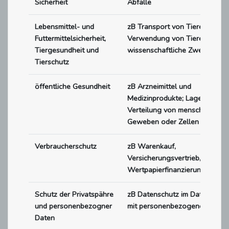
Sicherheit
Abfälle
Lebensmittel- und
zB Transport von Tieren;
Futtermittelsicherheit,
Verwendung von Tieren für
Tiergesundheit und
wissenschaftliche Zwecke
Tierschutz
öffentliche Gesundheit
zB Arzneimittel und
Medizinprodukte; Lagerung un
Verteilung von menschlichen B
Geweben oder Zellen
Verbraucherschutz
zB Warenkauf,
Versicherungsvertrieb,
Wertpapierfinanzierungsgesch
Schutz der Privatspähre
zB Datenschutz im Datenverke
und personenbezogner
mit personenbezogenen Date
Daten