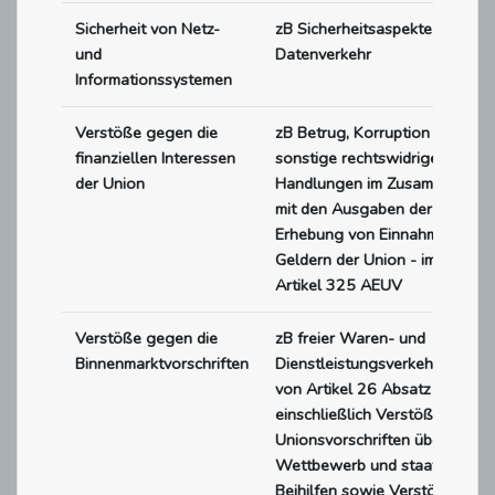
Sicherheit von Netz-
zB Sicherheitsaspekte im
und
Datenverkehr
Informationssystemen
Verstöße gegen die
zB Betrug, Korruption und
finanziellen Interessen
sonstige rechtswidrige
der Union
Handlungen im Zusammenhan
mit den Ausgaben der Union, d
Erhebung von Einnahmen und
Geldern der Union - im Sinne 
Artikel 325 AEUV
Verstöße gegen die
zB freier Waren- und
Binnenmarktvorschriften
Dienstleistungsverkehr - im Si
von Artikel 26 Absatz 2 AEUV
einschließlich Verstöße gegen
Unionsvorschriften über
Wettbewerb und staatliche
Beihilfen sowie Verstöße geg